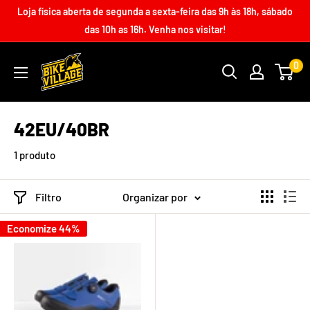
Loja física aberta de segunda a sexta-feira das 9h às 18h, sábado
das 10h as 16h. Venha nos visitar!
0
42EU/40BR
1 produto
Filtro
Organizar por
Economize 44%