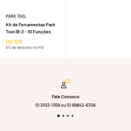
PARK TOOL
Kit de Ferramentas Park
Tool IB-2 - 10 Funções
R$ 129
5% de desconto no PIX
o
Satisfação garan
9842-6706
Troca facilita