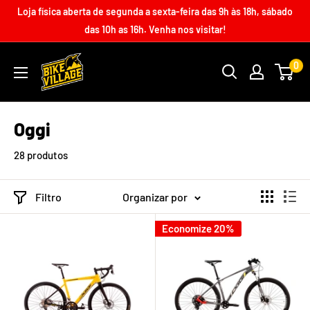
Loja física aberta de segunda a sexta-feira das 9h às 18h, sábado
das 10h as 16h. Venha nos visitar!
0
Oggi
28 produtos
Filtro
Organizar por
Economize 20%