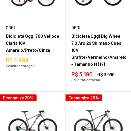
OGGI
OGGI
Bicicleta Oggi 700 Velloce
Bicicleta Oggi Big Wheel
Claris 16V
7.0 Aro 29 Shimano Cues
Amarelo/Preto/Cinza
18V
Grafite/Vermelho/Amarelo
R$ 4.999
- Tamanho M (17)
Solicitar cotação
R$ 3.190
R$ 3.990
Solicitar cotação
Economize 20%
Economize 20%