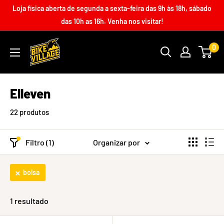
Loja física aberta de segunda a sexta-feira das 9h às 18h, sábado
das 10h as 16h. Venha nos visitar!
0
Elleven
22 produtos
Filtro (1)
Organizar por
bolsa
1 resultado