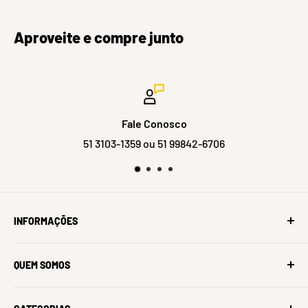
Aproveite e compre junto
Fale Conosco
51 3103-1359 ou 51 99842-6706
INFORMAÇÕES
Sobre Nós
QUEM SOMOS
Oficina Bike Village
História Bicicletas Trek
Somos uma loja de Bicicletas, Componentes e