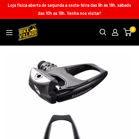
Loja física aberta de segunda a sexta-feira das 9h às 18h, sábado
das 10h as 16h. Venha nos visitar!
0