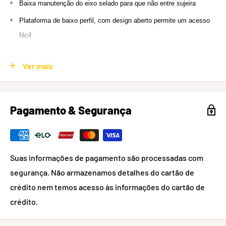
Baixa manutenção do eixo selado para que não entre sujeira
Plataforma de baixo perfil, com design aberto permite um acesso
fácil
aos grampos de ajustes
Ver mais
Clip para dentro e para lançamento, mas com encaixe estável para
a
transferência de potência máxima para os pedais
Pagamento & Segurança
Maior grampo e mecanismo de ligação para a sapatilha/pedal a fim
de
melhorar o contato
Suas informações de pagamento são processadas com
Acompanha Tacos
segurança. Não armazenamos detalhes do cartão de
Peso aproximado: 330 gramas (par)
crédito nem temos acesso às informações do cartão de
crédito.