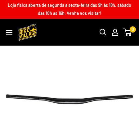
Loja física aberta de segunda a sexta-feira das 9h às 18h, sábado
das 10h as 16h. Venha nos visitar!
0