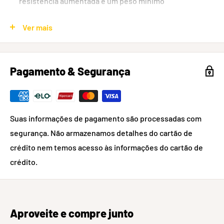
resistência aumentada e um peso mínimo
Linhas de posição de manete de freio e alavanca de
Ver mais
câmbio, para ajuste preciso dos controles
40 mm de marcas de corte em cada lado, para fácil
personalização da largura
Pagamento & Segurança
Construção em carbono OCLV é o marco para a
durabilidade e leveza
Suas informações de pagamento são processadas com
segurança. Não armazenamos detalhes do cartão de
crédito nem temos acesso às informações do cartão de
crédito.
Aproveite e compre junto