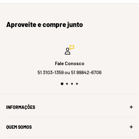
Aproveite e compre junto
Fale Conosco
51 3103-1359 ou 51 99842-6706
INFORMAÇÕES
Sobre Nós
QUEM SOMOS
Oficina Bike Village