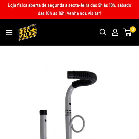
Loja física aberta de segunda a sexta-feira das 9h às 18h, sábado
das 10h as 16h. Venha nos visitar!
0