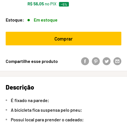
R$ 56,05
no PIX
−5%
Estoque:
Em estoque
Comprar
Compartilhe esse produto
Descrição
É fixado na parede;
A bicicleta fica suspensa pelo pneu;
Possui local para prender o cadeado;