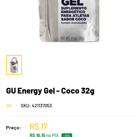
GU Energy Gel - Coco 32g
GU
SKU:
421137053
R$ 17
Preço:
R$ 16,15
no PIX
−5%