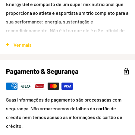
Energy Gel é composto de um super mix nutricional que
proporciona ao atleta e esportista um trio completo para a
sua performance: energia, sustentação e
recondicionamento. Não é à toa que ele é o Gel oficial de
mais de 70 competições nos EUA.
Ver mais
Utiliza ingredientes naturais e neutros, próximos ao pH
fisiológico, ou seja, o índice de acidez do produto é
praticamente igual ao da água (neutro). Assim, GU é
Pagamento & Segurança
facilmente absorvido, gerando energia imediata durante e
bem-estar depois de sua ingestão.
Mix nutricional GU Energy Gel:
Suas informações de pagamento são processadas com
segurança. Não armazenamos detalhes do cartão de
Histidina: Um analgésico natural que neutraliza o
crédito nem temos acesso às informações do cartão de
acúmulo de ácido láctico nos músculos.
crédito.
Maltodextrina: Carboidratos complexos que garantem