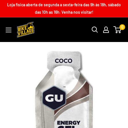
Loja física aberta de segunda a sexta-feira das 9h às 18h, sábado
das 10h as 16h. Venha nos visitar!
0