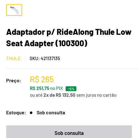
Adaptador p/ RideAlong Thule Low
Seat Adapter (100300)
THULE
SKU:
421137135
R$ 265
Preço:
R$ 251,75
no PIX
−5%
ou até
2x de R$ 132,50
sem juros no cartão
Estoque:
Sob consulta
Sob consulta