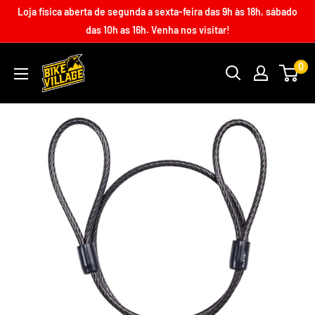
Loja física aberta de segunda a sexta-feira das 9h às 18h, sábado
das 10h as 16h. Venha nos visitar!
0