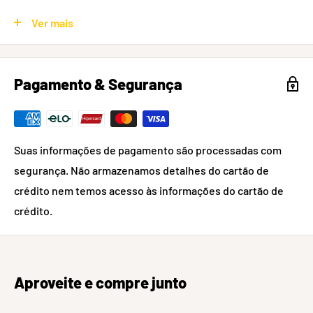
(vendido separadamente)
Ver mais
Também pode ser utilizado como um cabo adicional
para aumentar o comprimento ou dar mais segurança a
outra trava
Pagamento & Segurança
O cabo tem 75 cm de comprimento com duas
extremidades em laço de 5 mm
O revestimento em PVC do cabo protege contra
Suas informações de pagamento são processadas com
arranhões
segurança. Não armazenamos detalhes do cartão de
crédito nem temos acesso às informações do cartão de
crédito.
Aproveite e compre junto